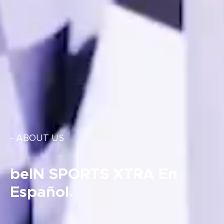
- ABOUT US
beIN SPORTS XTRA En
Español.